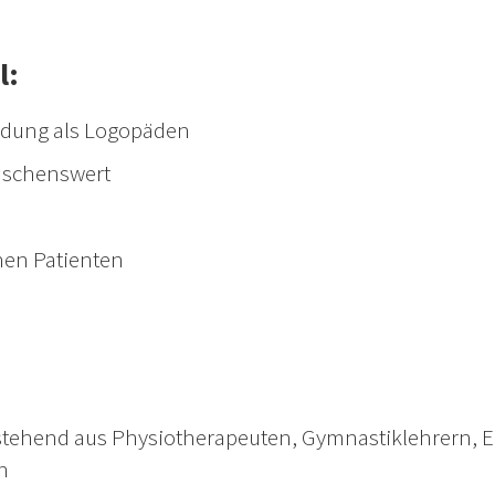
l:
ldung als Logopäden
nschenswert
hen Patienten
estehend aus Physiotherapeuten, Gymnastiklehrern, 
n