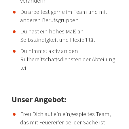
verändern
Du arbeitest gerne im Team und mit
anderen Berufsgruppen
Du hast ein hohes Maß an
Selbständigkeit und Flexibilität
Du nimmst aktiv an den
Rufbereitschaftsdiensten der Abteilung
teil
Unser Angebot:
Freu Dich auf ein eingespieltes Team,
das mit Feuereifer bei der Sache ist