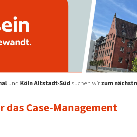
hal
und
Köln Altstadt-Süd
suchen wir
zum nächstm
r das Case-Management