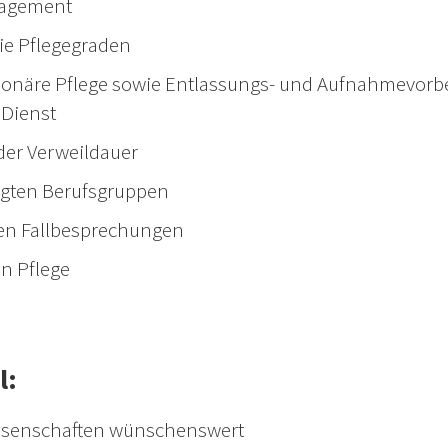
nagement
ie Pflegegraden
tationäre Pflege sowie Entlassungs- und Aufnahmevorb
 Dienst
der Verweildauer
ligten Berufsgruppen
hen Fallbesprechungen
n Pflege
l:
issenschaften wünschenswert