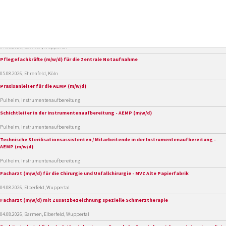
350 Stellen gefunden
Mitarbeitende (m/w/d) für das Medizincontrolling
07.08.2026, Barmen, Wuppertal
Pflegefachkräfte (m/w/d) für die Zentrale Notaufnahme
05.08.2026, Ehrenfeld, Köln
Praxisanleiter für die AEMP (m/w/d)
Pulheim, Instrumentenaufbereitung
Schichtleiter in der Instrumentenaufbereitung - AEMP (m/w/d)
Pulheim, Instrumentenaufbereitung
Technische Sterilisationsassistenten / Mitarbeitende in der Instrumentenaufbereitung -
AEMP (m/w/d)
Pulheim, Instrumentenaufbereitung
Facharzt (m/w/d) für die Chirurgie und Unfallchirurgie - MVZ Alte Papierfabrik
04.08.2026, Elberfeld, Wuppertal
Facharzt (m/w/d) mit Zusatzbezeichnung spezielle Schmerztherapie
04.08.2026, Barmen, Elberfeld, Wuppertal