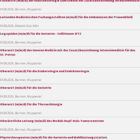
Fachärzte (m/w/d) der Anästhesiologie zum Erwerb der Zusatzbezeichnung Intensivmedizin
04.08.2026, Barmen, Wuppertal
Leitenden Medizinischen Fachangestellten (w/m/d) für die Ambulanzen der Frauenklinik
04.08.2026, Altstadt-Süd, Köln
Logopäden (m/w/d) für die Geriatrie - Cellitinnen-RTZ
04.08.2026, Barmen, Wuppertal
Oberarzt (m/w/d) der Inneren Medizin mit der Zusatzbezeichnung Intensivmedizin für das
St. Petrus
04.08.2026, Barmen, Wuppertal
Oberarzt (m/w/d) für die Diabetologie und Endokrinologie
04.08.2026, Barmen, Wuppertal
Oberarzt (m/w/d) für die Geriatrie
04.08.2026, Barmen, Wuppertal
Oberarzt (m/w/d) für die Thoraxchirurgie
04.08.2026, Barmen, Wuppertal
Oberärztliche Leitung (m/w/d) des Moduls Kopf-Hals-Tumorzentrum
04.08.2026, Barmen, Wuppertal
Physiotherapeuten (m/w/d) für die Geriatrie und Wahlleistungsstation