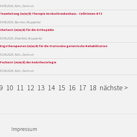
04.08.2026, Köln, Zentrum
Teamleitung (m/w/d) Therapie im Akutkrankenhaus - Cellitinnen-RTZ
04.08.2026, Barmen, Wuppertal
Chefarzt (m/w/d) für die Orthopädie
03.08.2026, Elberfeld, Wuppertal
Ergotherapeuten (m/w/d) für die Stationäre geriatrische Rehabilitation
03.08.2026, Köln, Zentrum
Facharzt (m/w/d) der Anästhesiologie
03.08.2026, Köln, Zentrum
9
10
11
12
13
14
15
16
17
18
nächste >
Impressum